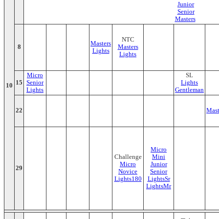
Junior
Senior
Masters
NTC
Masters
8
Masters
Lights
Lights
Micro
SL
15
Senior
Lights
10
Lights
Gentleman
22
Mast
Micro
Challenge
Mini
Micro
Junior
29
Novice
Senior
Lights180
LightsSr
LightsMr