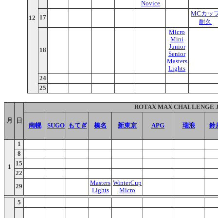
Novice
MCカッ
17
12
耐久
Micro
Mini
Junior
18
Senior
Masters
Lights
24
25
ROTAX MAX CHALLENGE 
月
日
南幌
SUGO
もてぎ
榛名
新東京
APG
瑞浪
鈴
1
8
15
1
22
Masters
WinterCup
29
Lights
Micro
5