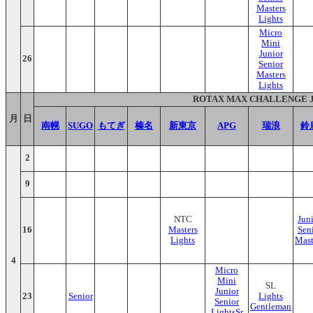
Masters
Lights
Micro
Mini
Junior
26
Senior
Masters
Lights
ROTAX MAX CHALLENGE 
月
日
南幌
SUGO
もてぎ
榛名
新東京
APG
瑞浪
鈴
2
9
NTC
Jun
16
Masters
Sen
Lights
Mast
4
Micro
Mini
SL
Junior
23
Senior
Lights
Senior
Gentleman
LightsSr