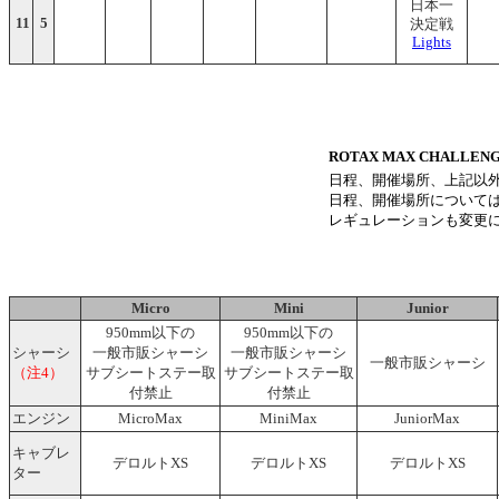
日本一
11
5
決定戦
Lights
ROTAX MAX CHALLENG
日程、開催場所、上記以
日程、開催場所について
レギュレーションも変更
Micro
Mini
Junior
950mm以下の
950mm以下の
シャーシ
一般市販シャーシ
一般市販シャーシ
一般市販シャーシ
（注4）
サブシートステー取
サブシートステー取
付禁止
付禁止
エンジン
MicroMax
MiniMax
JuniorMax
キャブレ
デロルトXS
デロルトXS
デロルトXS
ター