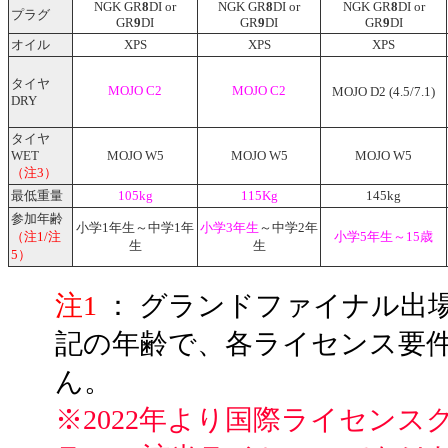
NGK GR
8
DI or
NGK GR
8
DI or
NGK GR
8
DI or
プラグ
GR
9
DI
GR
9
DI
GR
9
DI
オイル
XPS
XPS
XPS
タイヤ
MOJO C2
MOJO C2
MOJO D2 (4.5/7.1)
DRY
タイヤ
WET
MOJO W5
MOJO W5
MOJO W5
（注3）
最低重量
105kg
115Kg
145kg
参加年齢
小学1年生～中学1年
小学3年生
～中学2年
（注1/注
小学5年生～15歳
生
生
5）
注1
： グランドファイナル出
記の年齢で、各ライセンス要
ん。
※2022年より国際ライセン