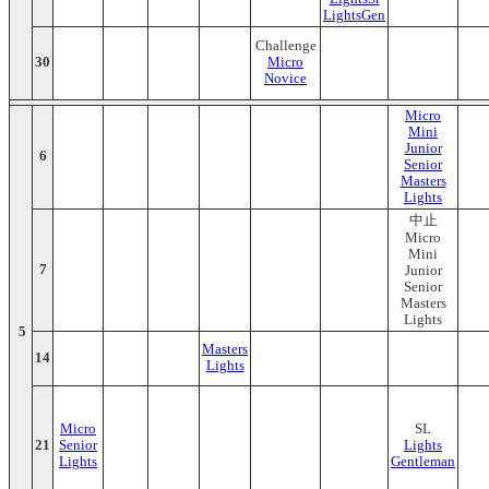
LightsGen
Challenge
30
Micro
Novice
Micro
Mini
Junior
6
Senior
Masters
Lights
中止
Micro
Mini
7
Junior
Senior
Masters
Lights
5
Masters
14
Lights
Micro
SL
21
Senior
Lights
Lights
Gentleman