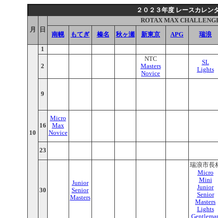
２０２３年度 レースカレン
ROTAX MAX CHALLENGE
月
日
南幌
もてぎ
榛名
秋ヶ瀬
新東京
APG
瑞浪
1
NTC
SL
2
Masters
Lights
Novice
9
Micro
16
Max
10
Novice
23
瑞浪市長
Micro
Mini
Junior
Junior
30
Senior
Senior
Masters
Masters
Lights
Gentlema