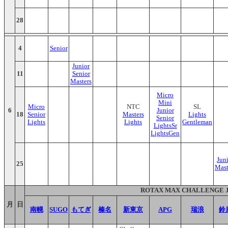
28
4
Senior
Junior
11
Senior
Masters
Micro
Mini
Micro
NTC
SL
6
Junior
18
Senior
Masters
Lights
Senior
Lights
Lights
Gentleman
LightsSr
LightsGen
Jun
25
Mast
ROTAX MAX CHALLENGE 
月
日
南幌
SUGO
もてぎ
榛名
新東京
APG
瑞浪
鈴