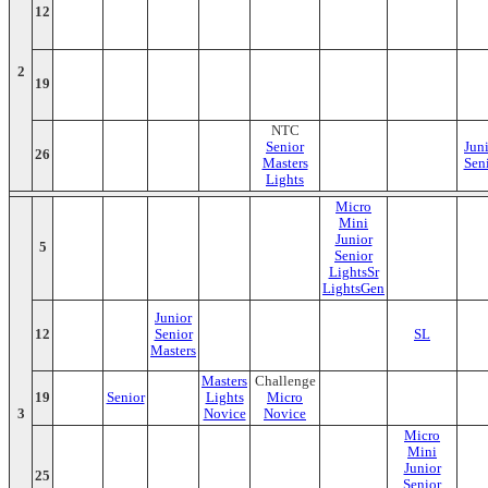
12
2
19
NTC
Senior
Jun
26
Masters
Sen
Lights
Micro
Mini
Junior
5
Senior
LightsSr
LightsGen
Junior
12
Senior
SL
Masters
Masters
Challenge
19
Senior
Lights
Micro
3
Novice
Novice
Micro
Mini
Junior
25
Senior