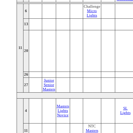
Challenge
6
Micro
Lights
13
11
20
26
Junior
27
Senior
Masters
Masters
SL
4
Lights
Lights
Novice
NTC
11
Masters