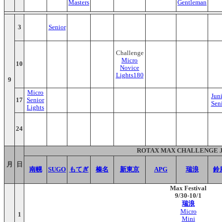
Masters
Gentleman
3
Senior
Challenge
Micro
10
Novice
Lights180
9
Micro
Jun
17
Senior
Sen
Lights
24
ROTAX MAX CHALLENGE 
月
日
南幌
SUGO
もてぎ
榛名
新東京
APG
瑞浪
鈴
Max Festival
9/30-10/1
瑞浪
Micro
1
Mini