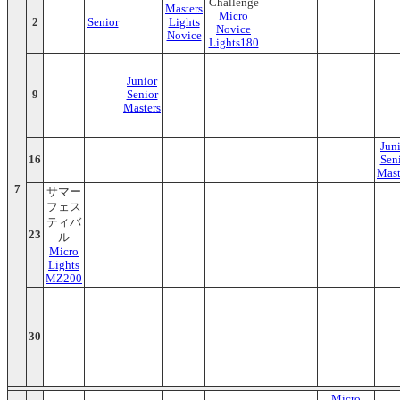
Challenge
Masters
Micro
2
Senior
Lights
Novice
Novice
Lights180
Junior
9
Senior
Masters
Jun
16
Sen
Mast
7
サマー
フェス
ティバ
23
ル
Micro
Lights
MZ200
30
Micro