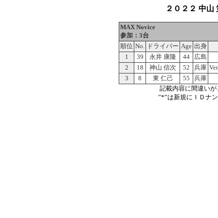
２０２２ 中山 第
MAX Novice
参加：3台
順位
No.
ドライバー
Age
出身
1
39
永井 康隆
44
広島
2
18
神山 信次
52
兵庫
Ve
3
8
東 仁己
55
兵庫
記載内容に間違いが
”*”は新規にＩＤナ