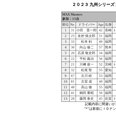
２０２３ 九州シリーズ 第１
MAX Masters
参加：13台
順位
No.
ドライバー
Age
出身
1
31
小田 晋一郎
42
長崎
2
25
友村 慎太郎
51
福岡
3
33
松本 剣
49
福岡
4
30
向山 修二
57
熊本
5
20
石原 敬史郎
34
福岡
6
22
平松 義治
56
福岡
7
21
川﨑 俊一
52
宮崎
8
32
松尾 聖
55
愛知
9
67
古川 睦
53
福岡
10
81
古賀 成
49
福岡
11
48
高山 徹
55
福岡
12
41
鶴田 重昭
50
福岡
13
28
藤岡 泰史
45
佐賀
記載内容に間違いが
”*”は新規にＩＤナ