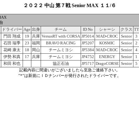
２０２２ 中山 第７戦 Senior MAX １１/６
MAX
台
.
ドライバー
Age
出身
チーム
ID No
シャーシ
クラス
TT
門田 翔成
19
兵庫
VersusRT with CORSA
JP5014
MAD-CROC
Senior
3
石田 瑞季
23
福岡
BRAVO RACING
JP5207
KOSMIC
Senior
2
花崎 康太
18
岡山
チームミヨシ
JP5384
MAD-CROC
Senior
4
伊勢 和真
17
兵庫
チームミヨシ
JP4752
ENERGY
Senior
1
和田 和也
協正石油
JP5717
DragoCORSE
Senior
5
記載内容に間違いがございましたら至急ご連絡下さい。
”*”は新規にＩＤナンバーが発行されたドライバーです。