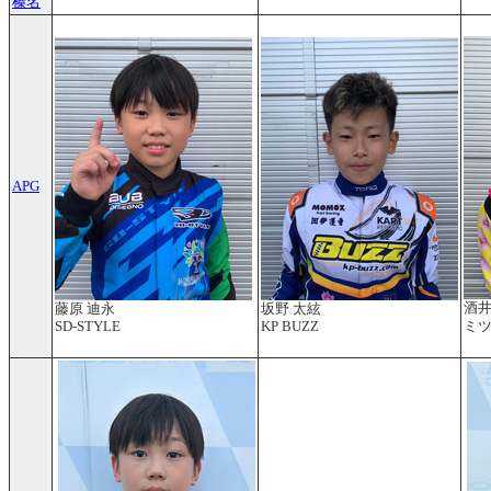
榛名
APG
酒井
藤原 迪永
坂野 太絃
SD-STYLE
KP BUZZ
ミツ