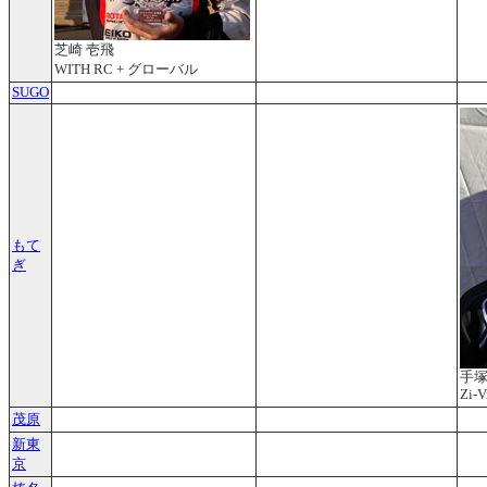
芝崎 壱飛
WITH RC + グローバル
SUGO
もて
ぎ
手塚
Zi-V
茂原
新東
京