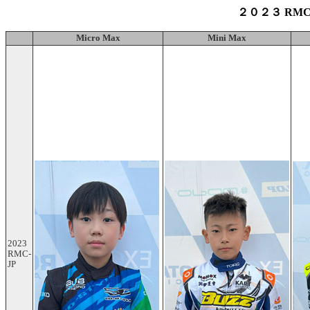
２０２３ RM
Micro Max
Mini Max
2023
RMC-
JP