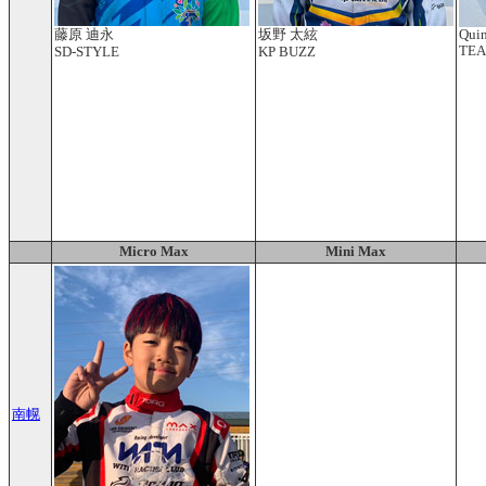
藤原 迪永
坂野 太絃
Quin
TE
SD-STYLE
KP BUZZ
Micro Max
Mini Max
南幌