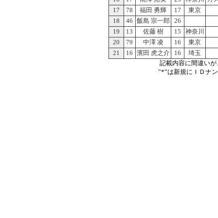
17
78
福田 勇輝
17
東京
18
46
飯島 宗一郎
26
19
13
佐藤 樹
15
神奈川
20
79
中澤 凌
16
東京
21
16
濱田 虎之介
16
埼玉
記載内容に間違いが
”*”は新規にＩＤナ