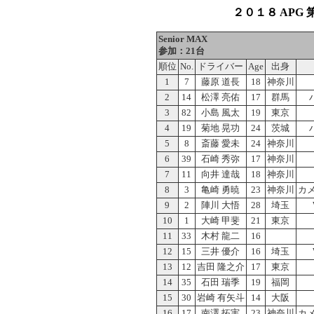
２０１８ APG 第
Senior MAX
参加：21台
順位
No.
ドライバー
Age
出身
1
7
藤原 道長
18
神奈川
2
14
松澤 亮佑
17
群馬
3
82
小島 風太
19
東京
4
19
菊地 晃功
24
茨城
5
8
斎藤 愛未
24
神奈川
6
39
石崎 秀弥
17
神奈川
7
11
向井 達哉
18
神奈川
8
3
亀崎 勇暁
23
神奈川
カメ
9
2
陣川 大悟
28
埼玉
10
1
大崎 甲斐
21
東京
11
33
木村 龍二
16
12
15
三井 優介
16
埼玉
13
12
吉田 隆之介
17
東京
14
35
石田 瑞季
19
福岡
15
30
岩崎 有矢斗
14
大阪
16
17
南澤 拓実
23
神奈川
カメ