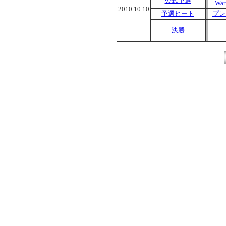
公式予選
War
2010.10.10
予選ヒート
プレ
決勝