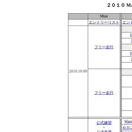
２０１０ MA
Mini
エントリーリスト
エン
N
フリー走行
N
2010.10.09
フリー走行
War
公式練習
+
セカ