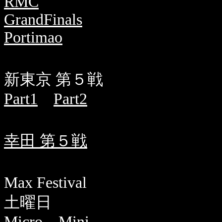
RMC
GrandFinals
Portimao
新東京 第５戦
Part1
Part2
幸田 第５戦
Max Festival
土曜日
Micro
Mini