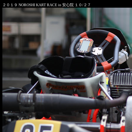
２０１９ NOROSHI KART RACE in 安心院 １０/２７