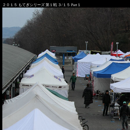
２０１５ もてぎシリーズ 第１戦 ３/１５ Part１