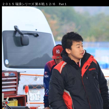
２０１５ 瑞浪シリーズ 第６戦 １２/６ Part１