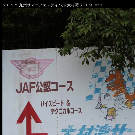
２０１５ 九州サマーフェスティバル 大村湾 ７/１９ Part１