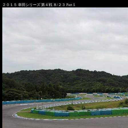
２０１５ 幸田シリーズ 第４戦 ８/２３ Part１