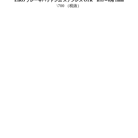
EIKO ブレーキパッドシム ステンレス OTK BS3～6用 1mm
\700 （税抜）