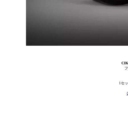
CI
フ
1セッ