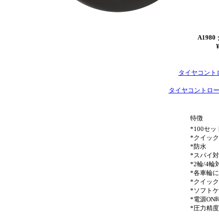
A198
タイヤコント
タイヤコントロール
特徴
*100セ
*クイッ
*防水
*スパイ
*2輪/4輪
*各車輪
*クイッ
*ソフト
*電源O
*圧力精度 ±